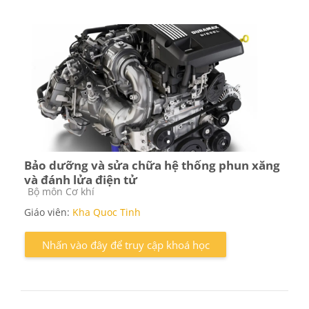
Bảo dưỡng và sửa chữa hệ thống phun xăng
và đánh lửa điện tử
Các loại khóa học
Bộ môn Cơ khí
Giáo viên:
Kha Quoc Tinh
Nhấn vào đây để truy cập khoá học