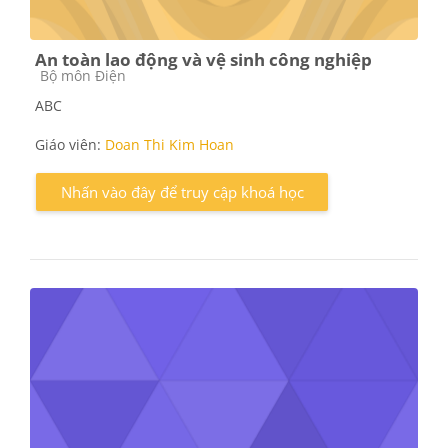
An toàn lao động và vệ sinh công nghiệp
Các loại khóa học
Bộ môn Điện
ABC
Giáo viên:
Doan Thi Kim Hoan
Nhấn vào đây để truy cập khoá học