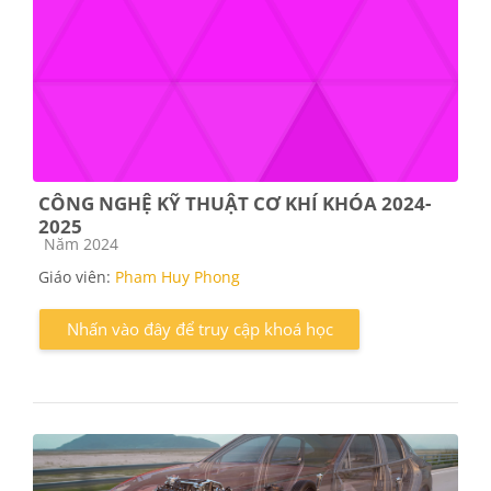
CÔNG NGHỆ KỸ THUẬT CƠ KHÍ KHÓA 2024-
2025
Các loại khóa học
Năm 2024
Giáo viên:
Pham Huy Phong
Nhấn vào đây để truy cập khoá học