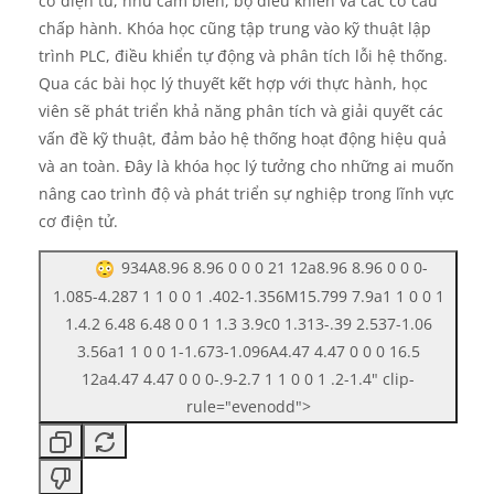
cơ điện tử, như cảm biến, bộ điều khiển và các cơ cấu
chấp hành. Khóa học cũng tập trung vào kỹ thuật lập
trình PLC, điều khiển tự động và phân tích lỗi hệ thống.
Qua các bài học lý thuyết kết hợp với thực hành, học
viên sẽ phát triển khả năng phân tích và giải quyết các
vấn đề kỹ thuật, đảm bảo hệ thống hoạt động hiệu quả
và an toàn. Đây là khóa học lý tưởng cho những ai muốn
nâng cao trình độ và phát triển sự nghiệp trong lĩnh vực
cơ điện tử.
934A8.96 8.96 0 0 0 21 12a8.96 8.96 0 0 0-
1.085-4.287 1 1 0 0 1 .402-1.356M15.799 7.9a1 1 0 0 1
1.4.2 6.48 6.48 0 0 1 1.3 3.9c0 1.313-.39 2.537-1.06
3.56a1 1 0 0 1-1.673-1.096A4.47 4.47 0 0 0 16.5
12a4.47 4.47 0 0 0-.9-2.7 1 1 0 0 1 .2-1.4" clip-
rule="evenodd">