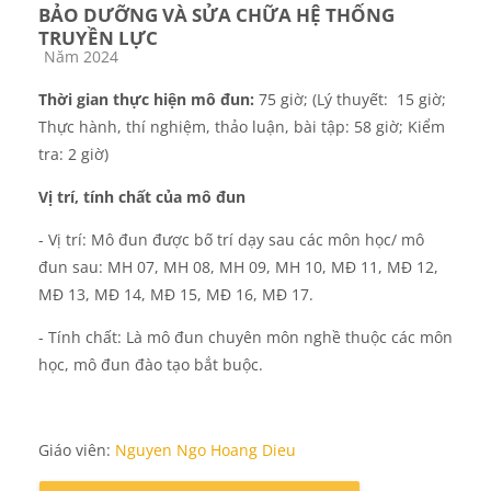
BẢO DƯỠNG VÀ SỬA CHỮA HỆ THỐNG
TRUYỀN LỰC
Các loại khóa học
Năm 2024
Thời gian thực hiện mô đun:
75 giờ; (Lý thuyết: 15 giờ;
Thực hành, thí nghiệm, thảo luận, bài tập: 5
8
giờ; Kiểm
tra:
2
giờ)
Vị trí, tính chất của mô đun
- Vị trí:
Mô đun được bố trí dạy sau các môn học/ mô
đun sau: MH 07, MH 08, MH 09, MH 10, M
Đ
11, MĐ 12,
MĐ 13, MĐ 14, MĐ 15, MĐ 16, MĐ 17
.
- Tính chất: Là mô đun chuyên môn nghề thuộc các môn
học, mô đun đào tạo bắt buộc.
Giáo viên:
Nguyen Ngo Hoang Dieu