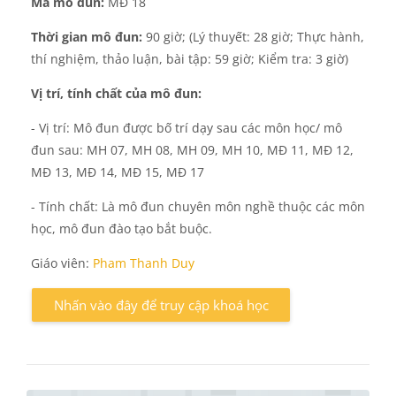
Mã mô đun:
MĐ 18
Thời gian mô đun:
90 giờ; (Lý thuyết: 28 giờ; Thực hành,
thí nghiệm, thảo luận, bài tập: 59 giờ; Kiểm tra: 3 giờ)
Vị trí, tính chất của mô đun:
- Vị trí: Mô đun được bố trí dạy sau các môn học/ mô
đun sau:
M
H
07, M
H
08, M
H
09, MH 10, M
Đ
11, MĐ 12,
MĐ 13, M
Đ
14, M
Đ
15
,
MĐ 1
7
- Tính chất:
Là mô đun chuyên môn nghề thuộc các môn
học, mô đun đào tạo bắt buộc.
Giáo viên:
Pham Thanh Duy
Nhấn vào đây để truy cập khoá học