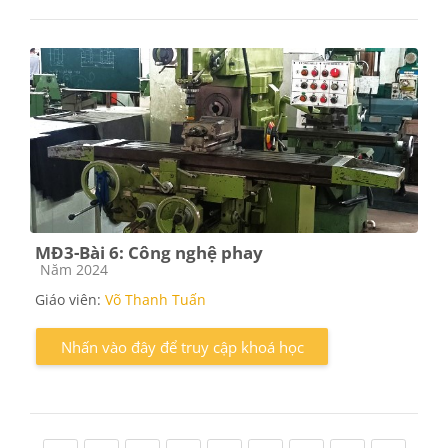
MĐ3-Bài 6: Công nghệ phay
Các loại khóa học
Năm 2024
Giáo viên:
Võ Thanh Tuấn
Nhấn vào đây để truy cập khoá học