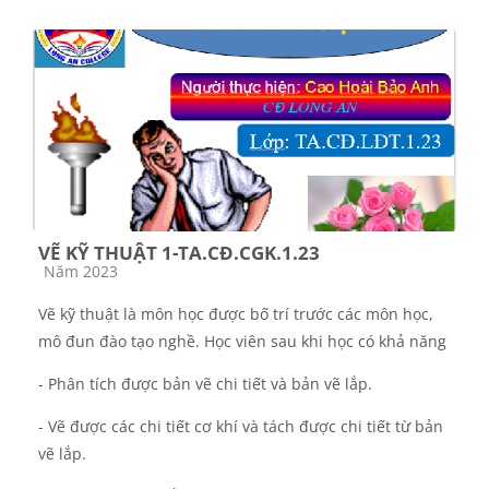
VẼ KỸ THUẬT 1-TA.CĐ.CGK.1.23
Các loại khóa học
Năm 2023
Vẽ kỹ thuật là môn học đ­ược bố trí trước các môn học,
mô đun đào tạo nghề. Học viên sau khi học có khả năng
- Phân tích được bản vẽ chi tiết và bản vẽ lắp.
- Vẽ được các chi tiết cơ khí và tách được chi tiết từ bản
vẽ lắp.