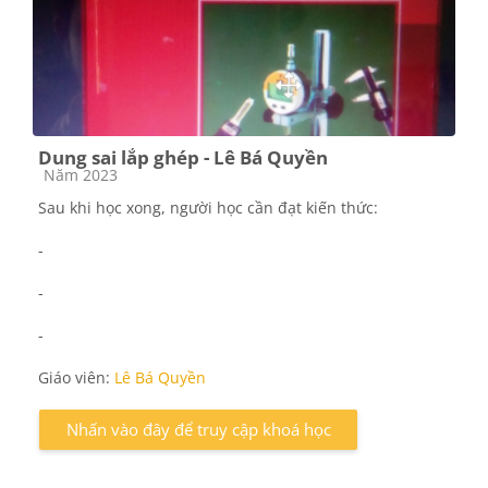
Dung sai lắp ghép - Lê Bá Quyền
Các loại khóa học
Năm 2023
Sau khi học xong, người học cần đạt kiến thức:
-
-
-
Giáo viên:
Lê Bá Quyền
Nhấn vào đây để truy cập khoá học