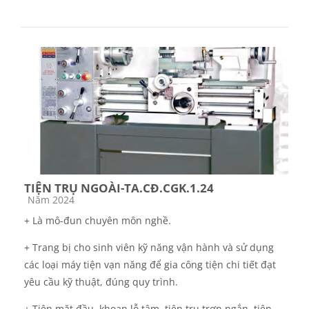
TIỆN TRỤ NGOÀI-TA.CĐ.CGK.1.24
Các loại khóa học
Năm 2024
+ Là mô-đun chuyên môn nghề.
+ Trang bị cho sinh viên kỹ năng vận hành và sử dụng
các loại máy tiện vạn năng để gia công tiện chi tiết đạt
yêu cầu kỹ thuật, đúng quy trình.
+ Tiện mặt đầu, khoan lỗ tâm, tiện trụ trơn ngắn, tiện