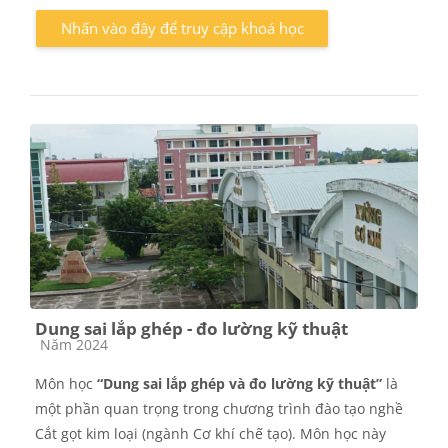
Nhấn vào đây để truy cập khoá học
Dung sai lắp ghép - đo lường kỹ thuật
Các loại khóa học
Năm 2024
Môn học
“Dung sai lắp ghép và đo lường kỹ thuật”
là
một phần quan trọng trong chương trình đào tạo nghề
Cắt gọt kim loại (ngành Cơ khí chế tạo). Môn học này