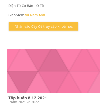
Điện Tử Cơ Bản - Ô Tô
Giáo viên:
Vũ Nam Anh
Nhấn vào đây để truy cập khoá học
Tập huấn 8.12.2021
Các loại khóa học
Năm 2021 và 2022