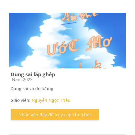
Dung sai lắp ghép
Các loại khóa học
Năm 2023
Dung sai và đo lường
Giáo viên:
Nguyễn Ngọc Triều
Nhấn vào đây để truy cập khoá học