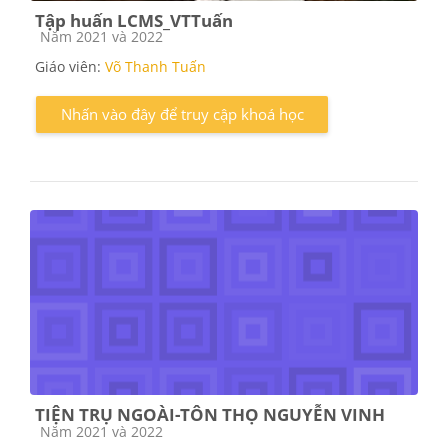
Tập huấn LCMS_VTTuấn
Các loại khóa học
Năm 2021 và 2022
Giáo viên:
Võ Thanh Tuấn
Nhấn vào đây để truy cập khoá học
TIỆN TRỤ NGOÀI-TÔN THỌ NGUYỄN VINH
Các loại khóa học
Năm 2021 và 2022