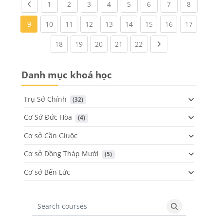
Previous page
(current)
(current)
(current)
(current)
(current)
(current)
(current)
(current
1
2
3
4
5
6
7
8
(current)
(current)
(current)
(current)
(current)
(current)
(current)
(current
9
10
11
12
13
14
15
16
17
(current)
(current)
(current)
(current)
(current)
Next page
18
19
20
21
22
Danh mục khoá học
Trụ Sở Chính
 (32)
Cơ Sở Đức Hòa
 (4)
Cơ sở Cần Giuộc
Cơ sở Đồng Tháp Mười
 (5)
Cơ sở Bến Lức
Search courses
Search cours