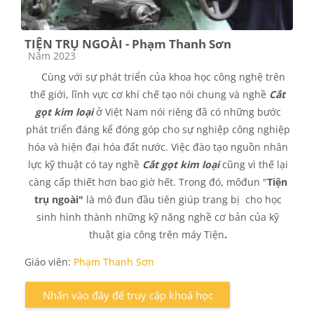
TIỆN TRỤ NGOÀI - Phạm Thanh Sơn
Các loại khóa học
Năm 2023
Cùng với sự phát triển của khoa học công nghệ trên
thế giới, lĩnh vực cơ khí chế tạo nói chung và nghề
Cắt
gọt kim loại
ở Việt Nam nói riêng đã có những bước
phát triển đáng kể đóng góp cho sự nghiệp công nghiệp
hóa và hiện đại hóa đất nước. Việc đào tạo nguồn nhân
lực kỹ thuật có tay nghề
Cắt gọt kim loại
cũng vì thế lại
càng cấp thiết hơn bao giờ hết. Trong đó, môđun "
Tiện
trụ ngoài"
là mô đun đầu tiên giúp trang bị cho học
sinh hình thành những kỹ năng nghề cơ bản của kỹ
thuật gia công trên máy Tiện
.
Giáo viên:
Phạm Thanh Sơn
Nhấn vào đây để truy cập khoá học