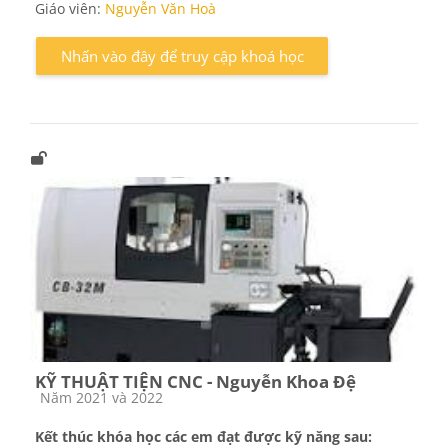
Giáo viên:
Nguyễn Văn Hoà
Nhấn vào đây để truy cập khoá học
KỸ THUẬT TIỆN CNC - Nguyễn Khoa Đệ
Các loại khóa học
Năm 2021 và 2022
Kết thúc khóa học các em đạt được kỹ năng sau: