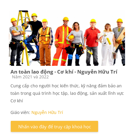
An toàn lao động - Cơ khí - Nguyễn Hữu Trí
Các loại khóa học
Năm 2021 và 2022
Cung cấp cho người học kiến thức, kỹ năng đảm bảo an
toàn trong quá trình học tập, lao động, sản xuất lĩnh vực
Cơ khí
Giáo viên:
Nguyễn Hữu Trí
Nhấn vào đây để truy cập khoá học