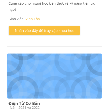
Cung cấp cho người học kiến thức và kỹ năng tiện trụ
ngoài
Giáo viên:
Vinh Tôn
Nhấn vào đây để truy cập khoá học
Điện Tử Cơ Bản
Các loại khóa học
Năm 2021 và 2022