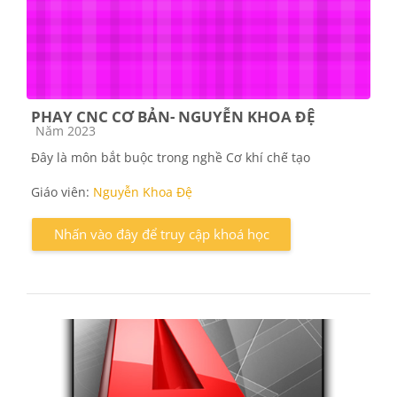
PHAY CNC CƠ BẢN- NGUYỄN KHOA ĐỆ
Các loại khóa học
Năm 2023
Đây là môn bắt buộc trong nghề Cơ khí chế tạo
Giáo viên:
Nguyễn Khoa Đệ
Nhấn vào đây để truy cập khoá học