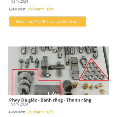
Các loại khóa học
Năm 2024
Giáo viên:
Võ Thanh Tuấn
Nhấn vào đây để truy cập khoá học
Phay Đa giác - Bánh răng - Thanh răng
Các loại khóa học
Năm 2024
Giáo viên:
Võ Thanh Tuấn