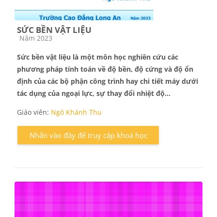
SỨC BỀN VẬT LIỆU
Các loại khóa học
Năm 2023
Sức bền vật liệu là một môn học nghiên cứu các
phương pháp tính toán về độ bền, độ cứng và độ ổn
định của các bộ phận công trình hay chi tiết máy dưới
tác dụng của ngoại lực, sự thay đổi nhiệt độ...
Giáo viên:
Ngô Khánh Thu
Nhấn vào đây để truy cập khoá học