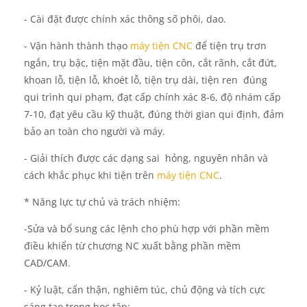
- Cài đặt được chính xác thông số phôi, dao.
- Vận hành thành thạo
máy tiện CNC
để tiện trụ trơn
ngắn, trụ bậc, tiện mặt đầu, tiện côn, cắt rãnh, cắt đứt,
khoan lỗ, tiện lỗ, khoét lỗ, tiện trụ dài
, tiện ren đúng
qui trình qui phạm, đạt cấp chính xác 8-6, độ nhám cấp
7-10, đạt yêu cầu kỹ thuật, đúng thời gian qui định, đảm
bảo an toàn cho người và máy.
- Giải thích được các dạng sai hỏng, nguyên nhân và
cách khắc phục khi tiện trên
máy tiện CNC
.
* Năng lực tự chủ và trách nhiệm:
-Sửa và bổ sung các lệnh cho phù hợp với phần mềm
điều khiển từ chương NC xuất bằng phần mềm
CAD/CAM.
- Kỷ luật, cẩn thận, nghiêm túc, chủ động và tích cực
sáng tạo trong học tập: