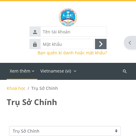
Chuyển tới nội dung chính
Tên
tài
Mở 
Mật
khoản
Đăng
khẩu
Bạn quên kí danh hoặc mật khẩu?
nhập
Xem thêm
Vietnamese ‎(vi)‎
Tìm
kiếm
Khoá học
Trụ Sở Chính
khoá
học
Trụ Sở Chính
Danh mục khoá học