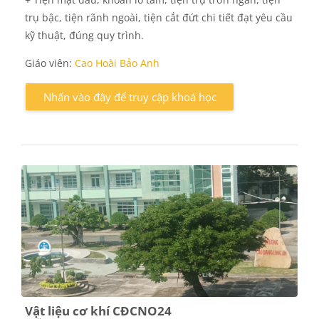
trụ bậc, tiện rãnh ngoài, tiện cắt đứt chi tiết đạt yêu cầu
kỹ thuật, đúng quy trình.
Giáo viên:
Cao Hoài Bảo Anh
Nhấn vào đây để truy cập khoá học
Vật liệu cơ khí CĐCNO24