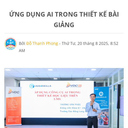
ỨNG DỤNG AI TRONG THIẾT KẾ BÀI
GIẢNG
Số lượng các câu trả lời: 0
Bởi
Đỗ Thanh Phong
-
Thứ Tư, 20 tháng 8 2025, 8:52
AM