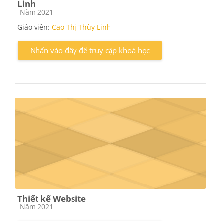
Linh
Các loại khóa học
Năm 2021
Giáo viên:
Cao Thị Thùy Linh
Nhấn vào đây để truy cập khoá học
Thiết kế Website
Các loại khóa học
Năm 2021