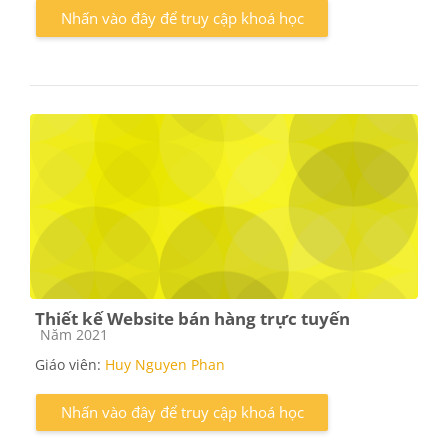
Nhấn vào đây để truy cập khoá học
Thiết kế Website bán hàng trực tuyến
Các loại khóa học
Năm 2021
Giáo viên:
Huy Nguyen Phan
Nhấn vào đây để truy cập khoá học