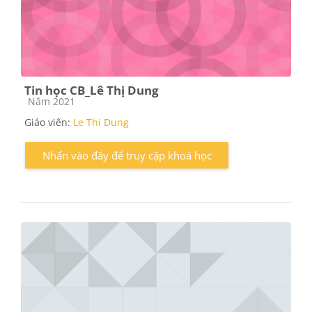
Tin học CB_Lê Thị Dung
Các loại khóa học
Năm 2021
Giáo viên:
Le Thi Dung
Nhấn vào đây để truy cập khoá học