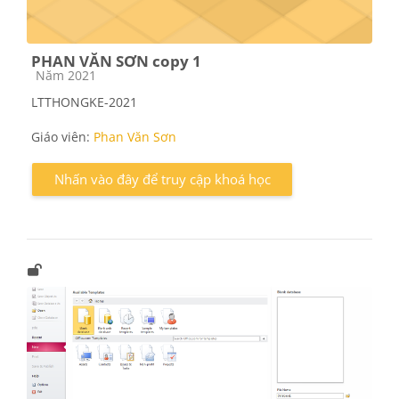
PHAN VĂN SƠN copy 1
Các loại khóa học
Năm 2021
LTTHONGKE-2021
Giáo viên:
Phan Văn Sơn
Nhấn vào đây để truy cập khoá học