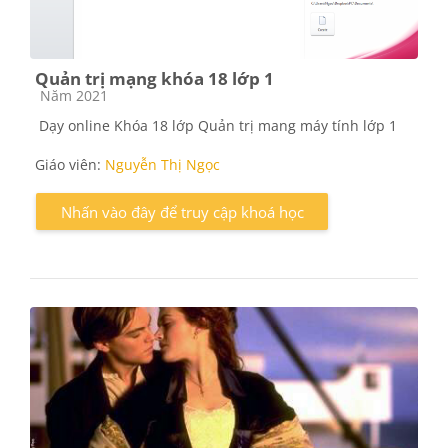
Quản trị mạng khóa 18 lớp 1
Các loại khóa học
Năm 2021
Dạy online Khóa 18 lớp Quản trị mang máy tính lớp 1
Giáo viên:
Nguyễn Thị Ngọc
Nhấn vào đây để truy cập khoá học