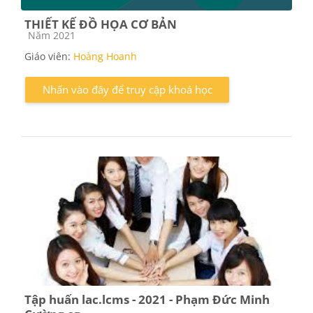
THIẾT KẾ ĐỒ HỌA CƠ BẢN
Các loại khóa học
Năm 2021
Giáo viên:
Hoàng Hoanh
Nhấn vào đây để truy cập khoá học
Tập huấn lac.lcms - 2021 - Phạm Đức Minh