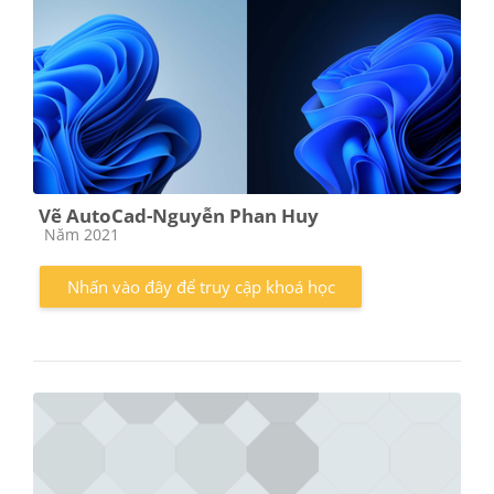
Vẽ AutoCad-Nguyễn Phan Huy
Các loại khóa học
Năm 2021
Nhấn vào đây để truy cập khoá học