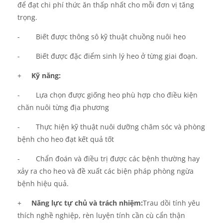
để đạt chi phí thức ăn thấp nhất cho mỗi đơn vị tăng
trọng.
-
Biết được thông sô kỹ thuật chuồng nuôi heo
-
Bi
ế
t
đượ
c
đặ
c
đ
iểm sinh lý heo ở từng giai đoạn.
+
K
ỹ
n
ă
ng:
-
Lựa chọn được giống heo phù hợp cho điều kiện
chăn nuôi từng địa phương
-
Thực hiện kỹ thuật nuôi dưỡng chăm sóc và phòng
bệnh cho heo đạt kết quả tốt
-
Chẩn đoán và điều trị
đượ
c c
á
c b
ệ
nh th
ườ
ng hay
x
ả
y ra cho heo và đề xuất các biện pháp phòng ngừa
bệnh hiệu quả.
+
N
ă
ng l
ự
c t
ự
ch
ủ
v
à
tr
á
ch nhi
ệ
m:
Trau dồi tính yêu
thích nghề nghiệp, rèn luyện tính cần cù cẩn thận