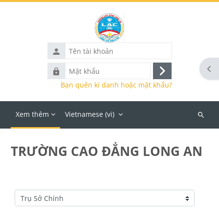
Chuyển tới nội dung chính
Tên
tài
Mở 
Mật
khoản
Đăng
khẩu
Bạn quên kí danh hoặc mật khẩu?
nhập
Xem thêm
Vietnamese ‎(vi)‎
Tìm
kiếm
khoá
TRƯỜNG CAO ĐẲNG LONG AN
học
Danh mục khoá học