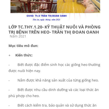
LỚP TC.THY.1.20- KỸ THUẬT NUÔI VÀ PHÒNG
TRỊ BỆNH TRÊN HEO- TRẦN THỊ ĐOAN OANH
Các loại khóa học
Năm 2021
M
ụ
c ti
ê
u mô đun:
+
Ki
ế
n th
ứ
c:
-
Bi
ế
t
đượ
c
đặ
c
đ
i
ể
m sinh h
ọ
c các giống heo thường
được nuôi hiện nay.
-
Nắm được khả năng sản xuất của từng giống heo.
-
Biết được nhu cầu dinh dưỡng và các loại thức ăn
phù phợp cho heo.
-
Biết cách kiểm tra, bảo quản và sử dụng thức ăn