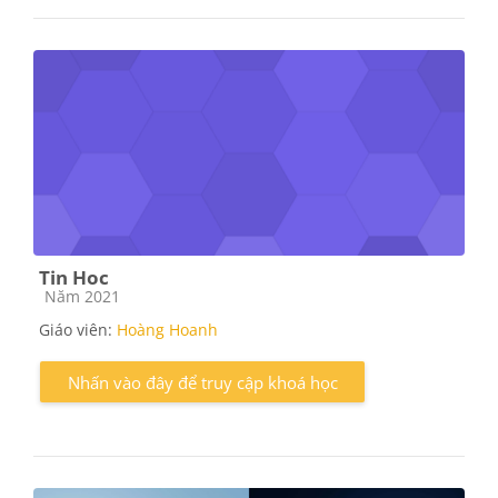
Tin Hoc
Các loại khóa học
Năm 2021
Giáo viên:
Hoàng Hoanh
Nhấn vào đây để truy cập khoá học