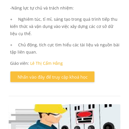
-N
ă
ng l
ự
c t
ự
ch
ủ
và trách nhi
ệ
m:
+
Nghiêm túc, t
ỉ
m
ỉ
, sáng t
ạ
o trong quá trình ti
ế
p thu
ki
ế
n th
ứ
c và v
ậ
n d
ụ
ng vào vi
ệ
c xây d
ự
ng các c
ơ
s
ở
d
ữ
li
ệ
u c
ụ
th
ể
.
+
Ch
ủ
độ
ng, tích c
ự
c tìm hi
ể
u các tài li
ệ
u và ngu
ồ
n bài
t
ậ
p liên quan.
Giáo viên:
Lê Thị Cẩm Hằng
Nhấn vào đây để truy cập khoá học