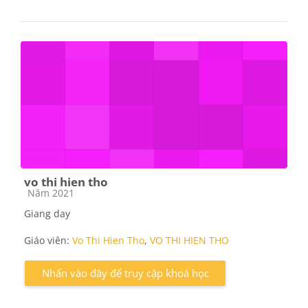
vo thi hien tho
Các loại khóa học
Năm 2021
Giang day
Giáo viên:
Vo Thi Hien Tho
,
VO THI HIEN THO
Nhấn vào đây để truy cập khoá học