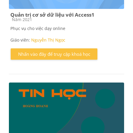
Quản trị cơ sở dữ liệu với Access1
Các loại khóa học
Năm 2021
Phục vụ cho việc dạy online
Giáo viên:
Nguyễn Thị Ngọc
Nhấn vào đây để truy cập khoá học