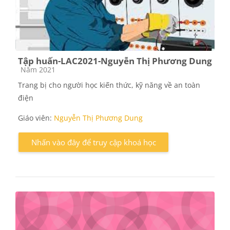
Tập huấn-LAC2021-Nguyễn Thị Phương Dung
Các loại khóa học
Năm 2021
Trang bị cho người học kiến thức, kỹ năng về an toàn
điện
Giáo viên:
Nguyễn Thị Phương Dung
Nhấn vào đây để truy cập khoá học