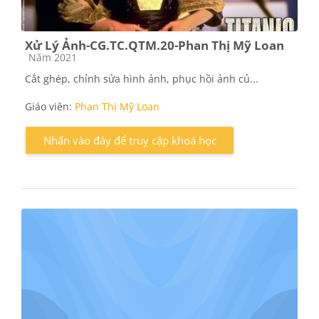
Xử Lý Ảnh-CG.TC.QTM.20-Phan Thị Mỹ Loan
Các loại khóa học
Năm 2021
Cắt ghép, chỉnh sửa hình ảnh, phục hồi ảnh củ...
Giáo viên:
Phan Thị Mỹ Loan
Nhấn vào đây để truy cập khoá học