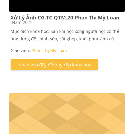
Xử Lý Ảnh-CG.TC.QTM.20-Phan Thị Mỹ Loan
Các loại khóa học
Năm 2021
Mục đích khoá học: Sau khi học xong người học có thể
ứng dụng để chỉnh sửa, cắt ghép, khôi phục ảnh củ..
Giáo viên:
Phan Thị Mỹ Loan
Nhấn vào đây để truy cập khoá học