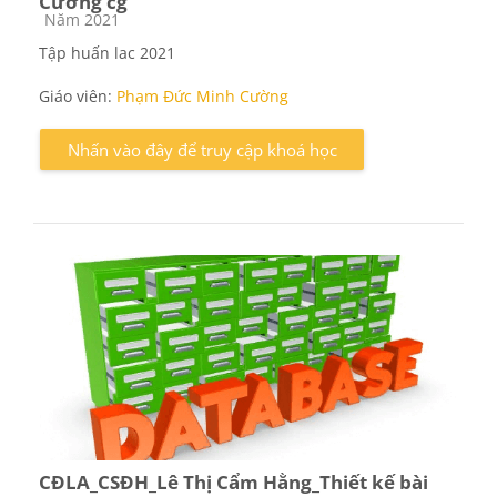
Cường cg
Các loại khóa học
Năm 2021
Tập huấn lac 2021
Giáo viên:
Phạm Đức Minh Cường
Nhấn vào đây để truy cập khoá học
CĐLA_CSĐH_Lê Thị Cẩm Hằng_Thiết kế bài