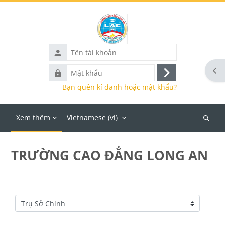
Chuyển tới nội dung chính
Tên
tài
Mở 
Mật
khoản
Đăng
khẩu
Bạn quên kí danh hoặc mật khẩu?
nhập
Xem thêm
Vietnamese ‎(vi)‎
Tìm
kiếm
khoá
TRƯỜNG CAO ĐẲNG LONG AN
học
Danh mục khoá học