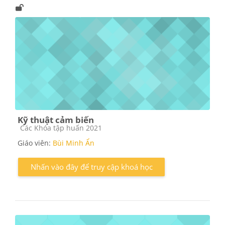
Kỹ thuật cảm biến
Các loại khóa học
Các Khóa tập huấn 2021
Giáo viên:
Bùi Minh Ẩn
Nhấn vào đây để truy cập khoá học