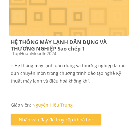
HỆ THỐNG MÁY LẠNH DÂN DỤNG VÀ
THƯƠNG NGHIỆP Sao chép 1
Các loại khóa học
TapHuanMoodle2024
+ Hệ thống máy lạnh dân dụng và thương nghiệp là mô
đun chuyên môn trong chư­ơng trình đào tạo nghề Kỹ
thuật máy lạnh và điều hoà không khí.
Giáo viên:
Nguyễn Hiếu Trung
Nhấn vào đây để truy cập khoá học