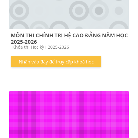
MÔN THI CHÍNH TRỊ HỆ CAO ĐẲNG NĂM HỌC
2025-2026
Các loại khóa học
Khóa thi Học kỳ I 2025-2026
Nhấn vào đây để truy cập khoá học