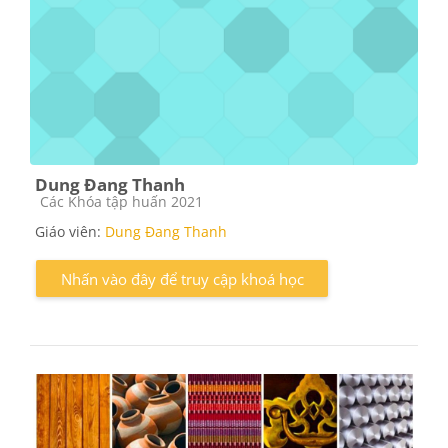
Dung Đang Thanh
Các loại khóa học
Các Khóa tập huấn 2021
Giáo viên:
Dung Đang Thanh
Nhấn vào đây để truy cập khoá học