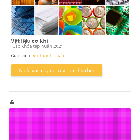
Vật liệu cơ khí
Các loại khóa học
Các Khóa tập huấn 2021
Giáo viên:
Võ Thanh Tuấn
Nhấn vào đây để truy cập khoá học