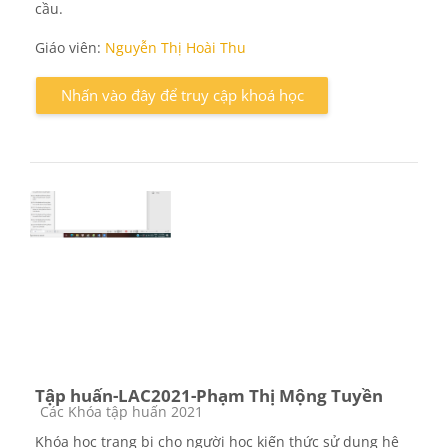
cầu.
Giáo viên:
Nguyễn Thị Hoài Thu
Nhấn vào đây để truy cập khoá học
Tập huấn-LAC2021-Phạm Thị Mộng Tuyền
Các loại khóa học
Các Khóa tập huấn 2021
Khóa học trang bị cho người học kiến thức sử dụng hệ