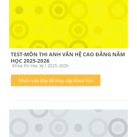
TEST-MÔN THI ANH VĂN HỆ CAO ĐẲNG NĂM
HỌC 2025-2026
Các loại khóa học
Khóa thi Học kỳ I 2025-2026
Nhấn vào đây để truy cập khoá học