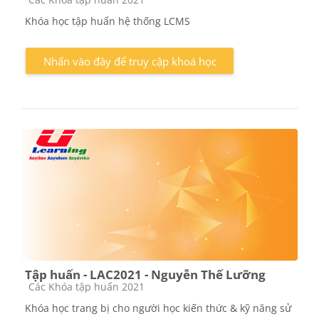
Khóa học tập huấn hệ thống LCMS
Nhấn vào đây để truy cập khoá học
Tập huấn - LAC2021 - Nguyễn Thế Lưỡng
Các loại khóa học
Các Khóa tập huấn 2021
Khóa học trang bị cho người học kiến thức & kỹ năng sử