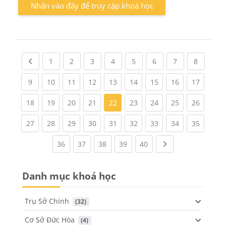
Nhấn vào đây để truy cập khoá học
Previous page
(current)
(current)
(current)
(current)
(current)
(current)
(current)
(current
1
2
3
4
5
6
7
8
(current)
(current)
(current)
(current)
(current)
(current)
(current)
(current)
(current
9
10
11
12
13
14
15
16
17
(current)
(current)
(current)
(current)
(current)
(current)
(current)
(current
18
19
20
21
22
23
24
25
26
(current)
(current)
(current)
(current)
(current)
(current)
(current)
(current)
(current
27
28
29
30
31
32
33
34
35
(current)
(current)
(current)
(current)
(current)
Next page
36
37
38
39
40
Danh mục khoá học
Trụ Sở Chính
 (32)
Cơ Sở Đức Hòa
 (4)