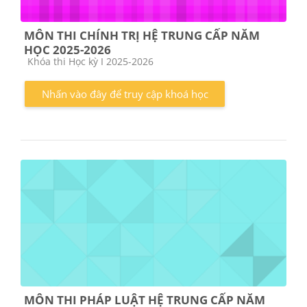
MÔN THI CHÍNH TRỊ HỆ TRUNG CẤP NĂM
HỌC 2025-2026
Các loại khóa học
Khóa thi Học kỳ I 2025-2026
Nhấn vào đây để truy cập khoá học
MÔN THI PHÁP LUẬT HỆ TRUNG CẤP NĂM