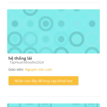
hệ thống lái
Các loại khóa học
TapHuanMoodle2024
Giáo viên:
Nguyen Van Lam
Nhấn vào đây để truy cập khoá học