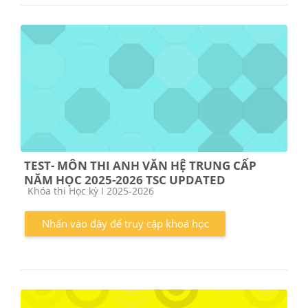
TEST- MÔN THI ANH VĂN HỆ TRUNG CẤP
NĂM HỌC 2025-2026 TSC UPDATED
Các loại khóa học
Khóa thi Học kỳ I 2025-2026
Nhấn vào đây để truy cập khoá học