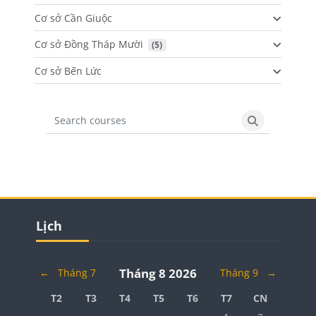
Cơ sở Cần Giuộc
Cơ sở Đồng Tháp Mười
 (5)
Cơ sở Bến Lức
Search courses
Search cours
Các khối
Các khối
Bỏ qua Lịch
Lịch
Tháng 8 2026
←
Tháng 7
Tháng 9
→
Thứ 2
Thứ 3
Thứ 4
Thứ 5
Thứ 6
Thứ 7
Chủ Nhật
T2
T3
T4
T5
T6
T7
CN
Không có các sự kiện
Không có các 