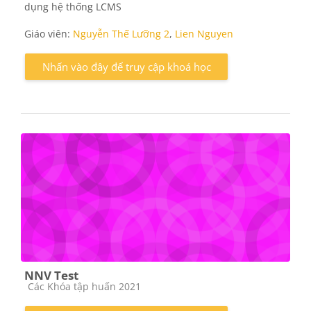
dụng hệ thống LCMS
Giáo viên:
Nguyễn Thế Lưỡng 2
,
Lien Nguyen
Nhấn vào đây để truy cập khoá học
NNV Test
Các loại khóa học
Các Khóa tập huấn 2021