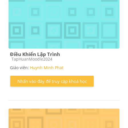
Điều Khiển Lập Trình
Các loại khóa học
TapHuanMoodle2024
Giáo viên:
Huynh Minh Phat
Nhấn vào đây để truy cập khoá học