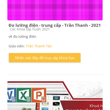
Đo lường điện - trung cấp - Trần Thanh - 2021
Các loại khóa học
Các Khóa tập huấn 2021
về đo lường điện
Giáo viên:
Trần Thanh Tân
Nhấn vào đây để truy cập khoá học