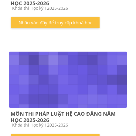
HỌC 2025-2026
Các loại khóa học
Khóa thi Học kỳ I 2025-2026
Nhấn vào đây để truy cập khoá học
MÔN THI PHÁP LUẬT HỆ CAO ĐẲNG NĂM
HỌC 2025-2026
Các loại khóa học
Khóa thi Học kỳ I 2025-2026